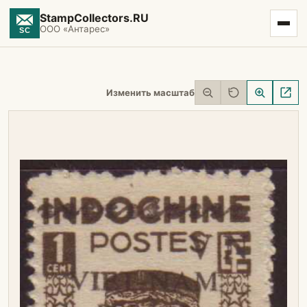
StampCollectors.RU
ООО «Антарес»
Изменить масштаб