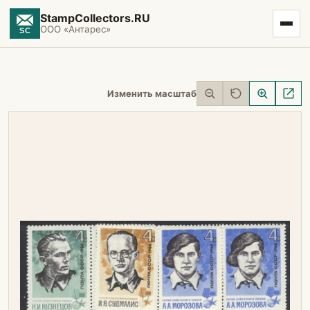
StampCollectors.RU
ООО «Антарес»
Изменить масштаб