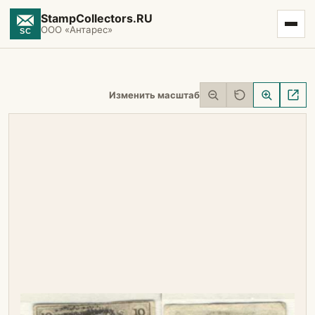
StampCollectors.RU
ООО «Антарес»
Изменить масштаб