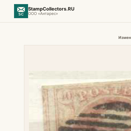
StampCollectors.RU
ООО «Антарес»
Измен