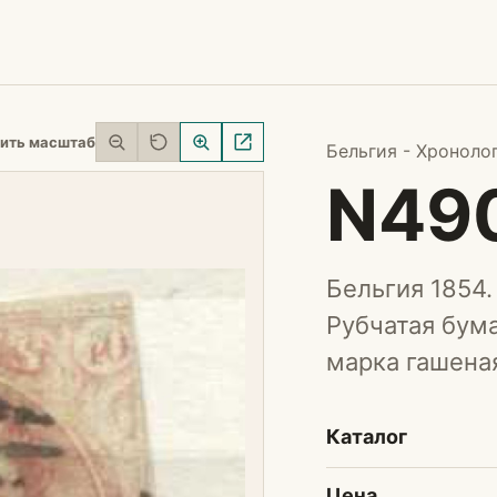
ить масштаб
Бельгия - Хроноло
N49
Бельгия 1854.
Рубчатая бума
марка гашеная
Каталог
Цена