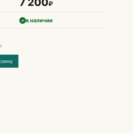
7 200
₽
в наличии
✓
л
рзину