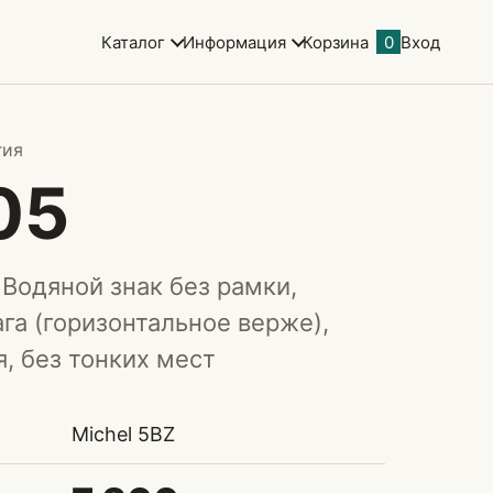
Каталог
Информация
Корзина
0
Вход
гия
05
 Водяной знак без рамки,
га (горизонтальное верже),
, без тонких мест
Michel 5BZ