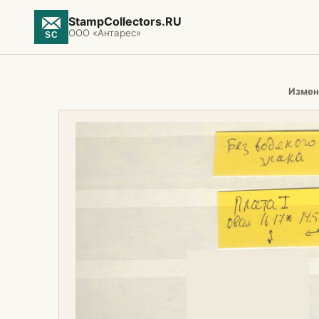
StampCollectors.RU
ООО «Антарес»
Измен