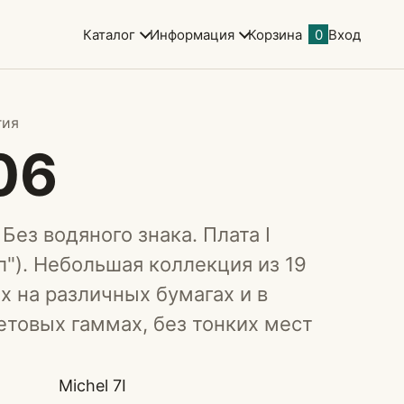
Каталог
Информация
Корзина
0
Вход
гия
06
 Без водяного знака. Плата I
л"). Небольшая коллекция из 19
х на различных бумагах и в
етовых гаммах, без тонких мест
Michel 7I