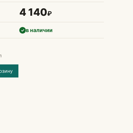
4 140
₽
в наличии
✓
л
рзину