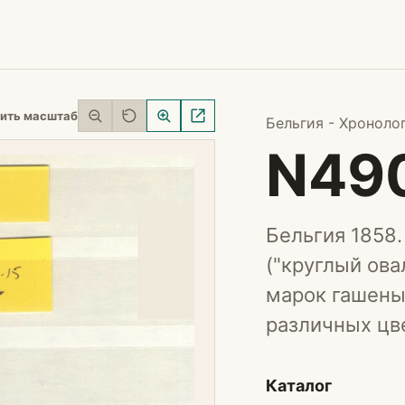
ить масштаб
Бельгия - Хроноло
N49
Бельгия 1858.
("круглый ова
марок гашены
различных цв
Каталог