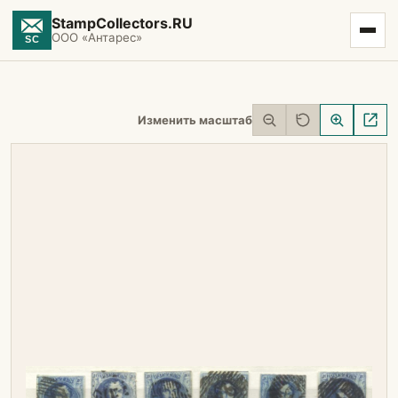
StampCollectors.RU
ООО «Антарес»
Изменить масштаб