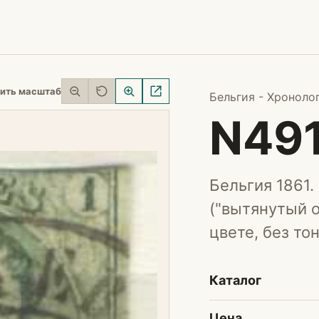
ить масштаб
Бельгия - Хроноло
N49
Бельгия 1861. 
("вытянутый о
цвете, без то
Каталог
Цена