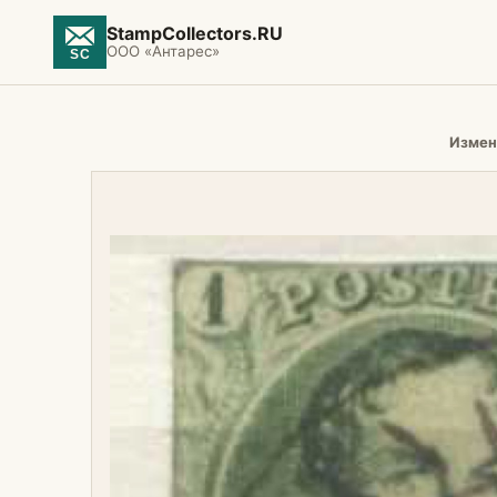
StampCollectors.RU
ООО «Антарес»
Измен