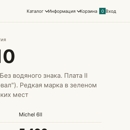
Каталог
Информация
Корзина
0
Вход
гия
10
Без водяного знака. Плата II
вал"). Редкая марка в зеленом
нких мест
Michel 6II