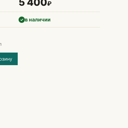
5 400
₽
в наличии
✓
л
рзину