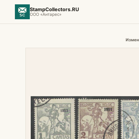
StampCollectors.RU
ООО «Антарес»
Измен