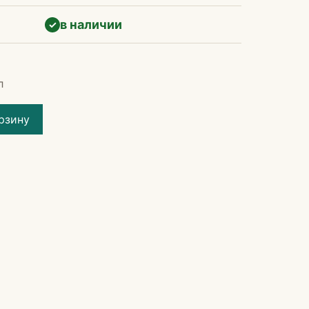
в наличии
✓
л
рзину