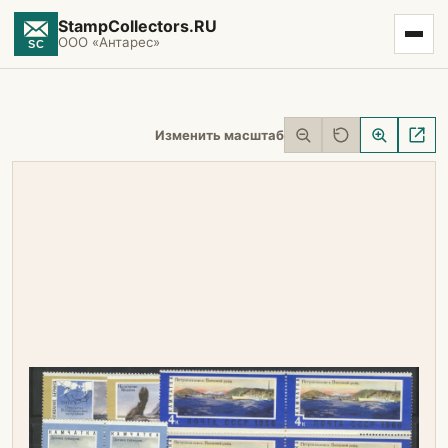
StampCollectors.RU
ООО «Антарес»
Изменить масштаб