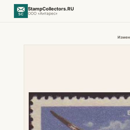
StampCollectors.RU
ООО «Антарес»
Измен