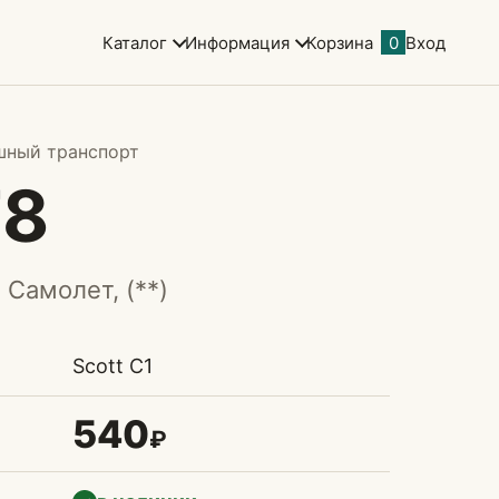
Каталог
Информация
Корзина
0
Вход
шный транспорт
78
 Самолет, (**)
Scott C1
540
₽