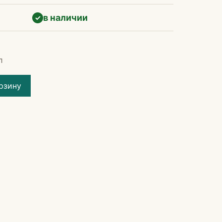
в наличии
✓
л
рзину