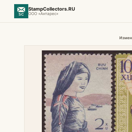
StampCollectors.RU
ООО «Антарес»
Измен