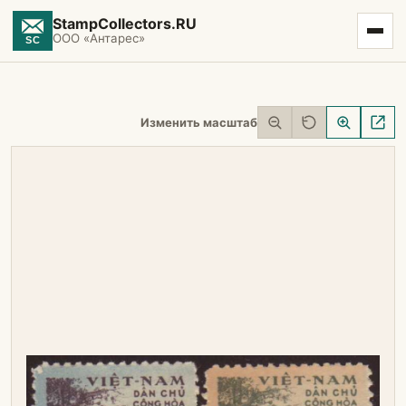
StampCollectors.RU
ООО «Антарес»
Изменить масштаб