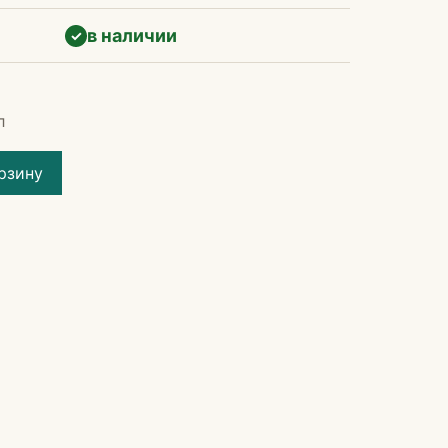
в наличии
✓
л
рзину