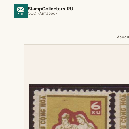
StampCollectors.RU
ООО «Антарес»
Измен