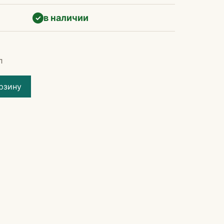
в наличии
✓
л
рзину