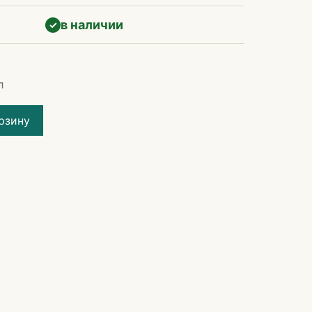
в наличии
✓
л
рзину