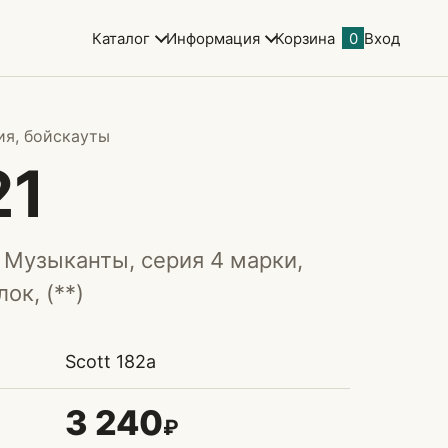
Каталог
Информация
Корзина
0
Вход
ия, бойскауты
21
 Музыканты, серия 4 марки,
ок, (**)
Scott 182a
3 240
₽