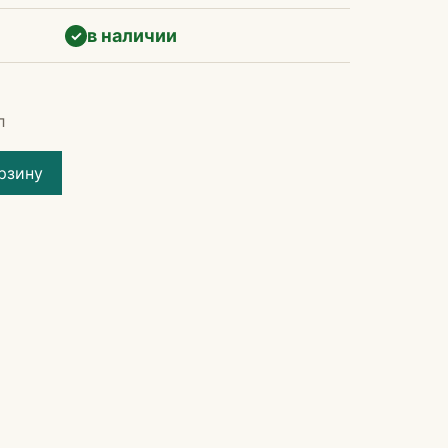
в наличии
✓
л
рзину