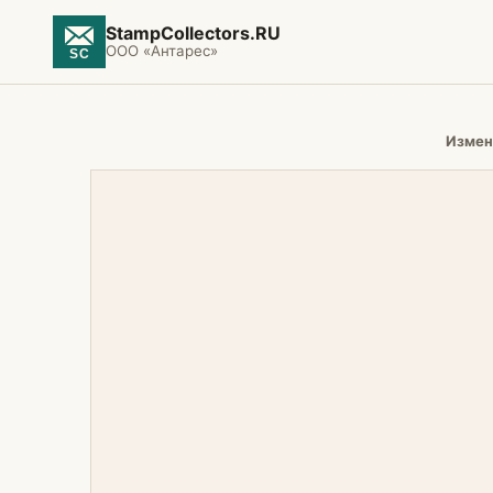
StampCollectors.RU
ООО «Антарес»
Измен