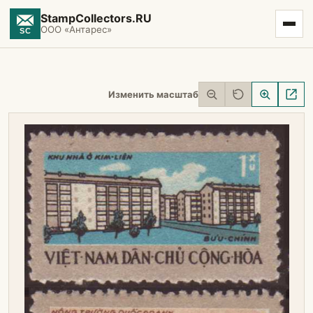
StampCollectors.RU
ООО «Антарес»
Изменить масштаб