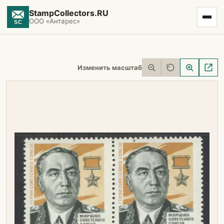
StampCollectors.RU
ООО «Антарес»
Изменить масштаб