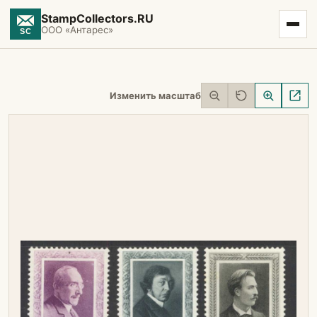
StampCollectors.RU
ООО «Антарес»
Изменить масштаб