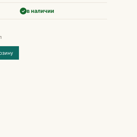
в наличии
✓
л
рзину