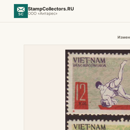
StampCollectors.RU
ООО «Антарес»
Измен