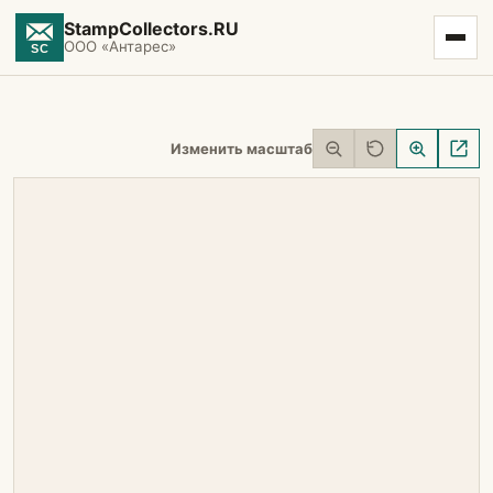
StampCollectors.RU
ООО «Антарес»
Изменить масштаб