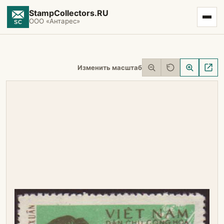
StampCollectors.RU
ООО «Антарес»
Изменить масштаб