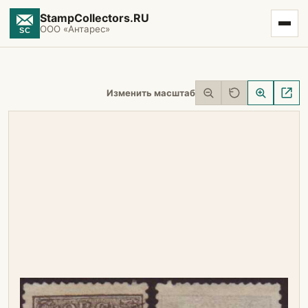
StampCollectors.RU
ООО «Антарес»
Изменить масштаб