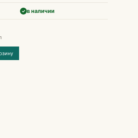
в наличии
✓
л
рзину