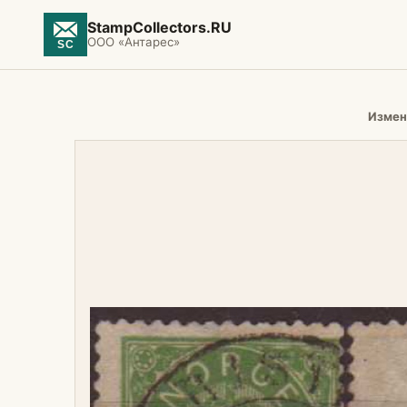
StampCollectors.RU
ООО «Антарес»
Измен