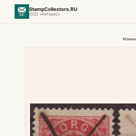
StampCollectors.RU
ООО «Антарес»
Измен