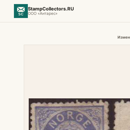
StampCollectors.RU
ООО «Антарес»
Измен