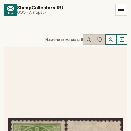
StampCollectors.RU
ООО «Антарес»
Изменить масштаб