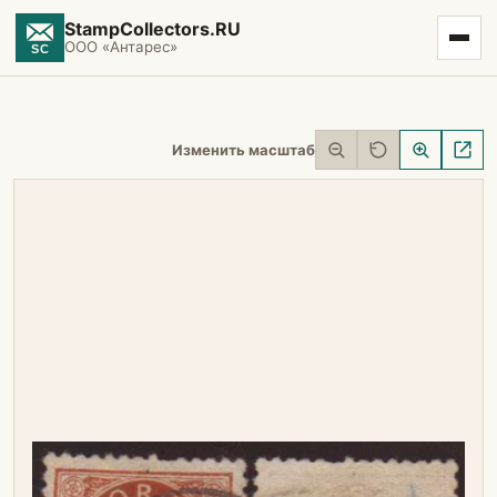
StampCollectors.RU
ООО «Антарес»
Изменить масштаб