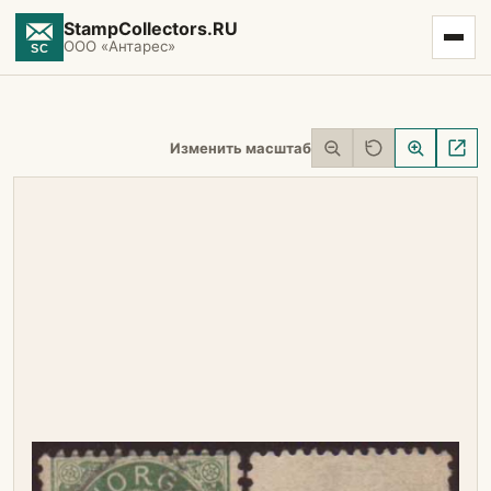
StampCollectors.RU
ООО «Антарес»
Изменить масштаб