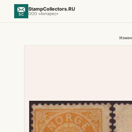
StampCollectors.RU
ООО «Антарес»
Измен