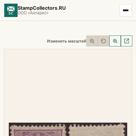
StampCollectors.RU
ООО «Антарес»
Изменить масштаб