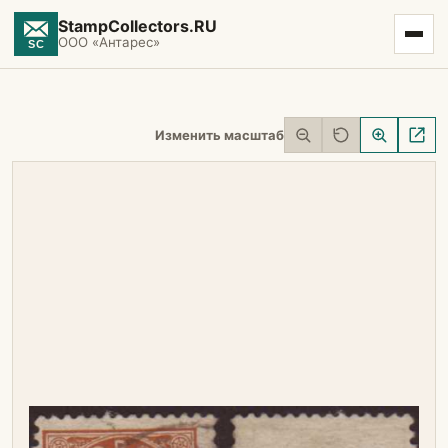
StampCollectors.RU
ООО «Антарес»
Изменить масштаб