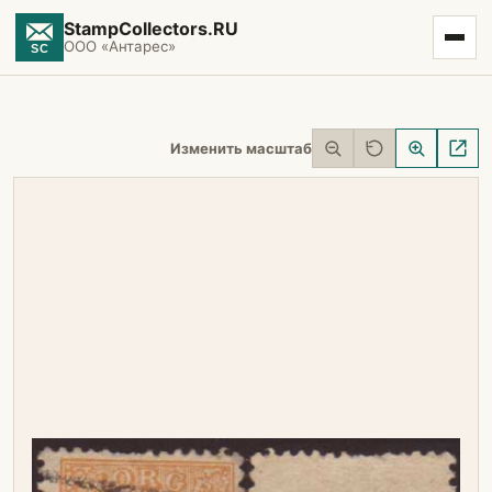
StampCollectors.RU
ООО «Антарес»
Изменить масштаб