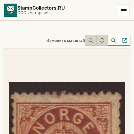
StampCollectors.RU
ООО «Антарес»
Изменить масштаб