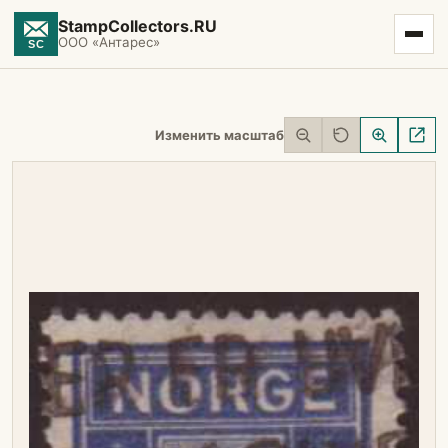
StampCollectors.RU
ООО «Антарес»
Изменить масштаб