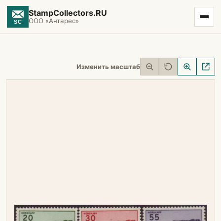
StampCollectors.RU
ООО «Антарес»
Изменить масштаб