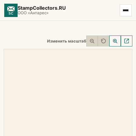
StampCollectors.RU
ООО «Антарес»
Изменить масштаб