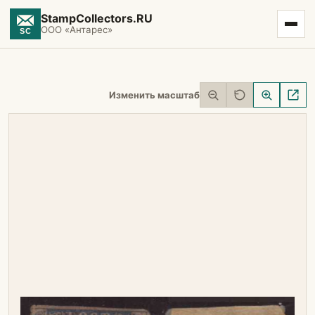
StampCollectors.RU
ООО «Антарес»
Изменить масштаб