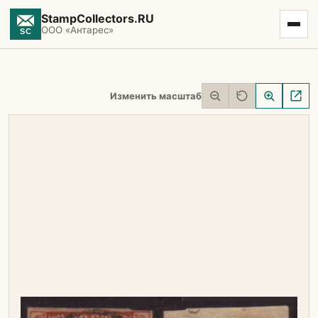
StampCollectors.RU
ООО «Антарес»
Изменить масштаб