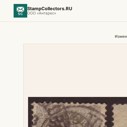
StampCollectors.RU
ООО «Антарес»
Измен