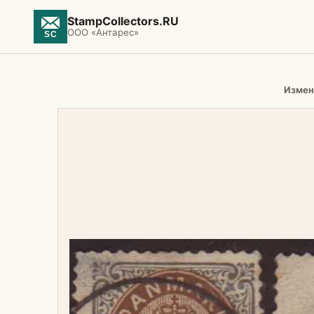
StampCollectors.RU
ООО «Антарес»
Измен