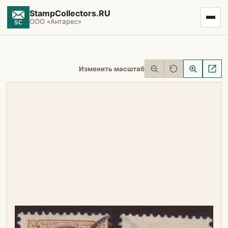
StampCollectors.RU
ООО «Антарес»
Изменить масштаб