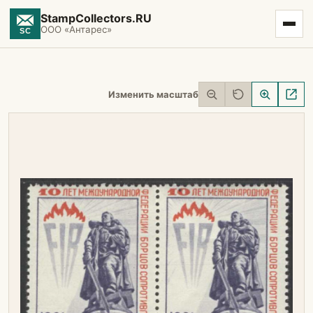
StampCollectors.RU
ООО «Антарес»
Изменить масштаб