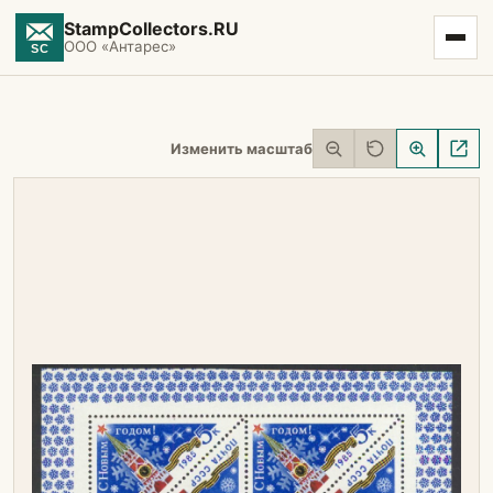
StampCollectors.RU
ООО «Антарес»
Изменить масштаб