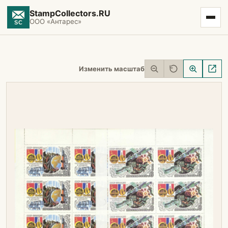
StampCollectors.RU
ООО «Антарес»
Изменить масштаб