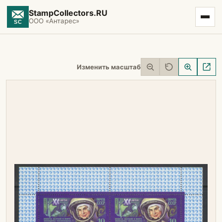
StampCollectors.RU
ООО «Антарес»
Изменить масштаб