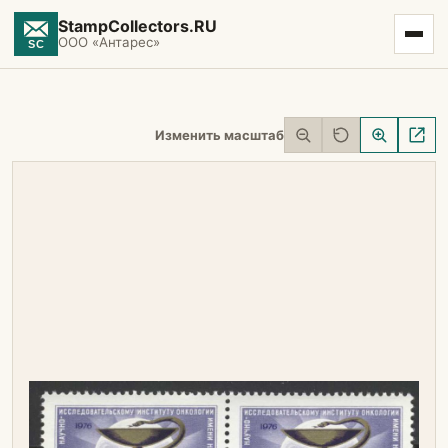
StampCollectors.RU
ООО «Антарес»
Изменить масштаб