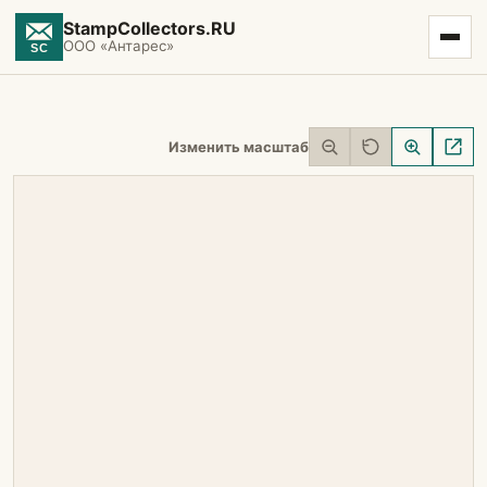
StampCollectors.RU
ООО «Антарес»
Изменить масштаб