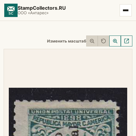
StampCollectors.RU
ООО «Антарес»
Изменить масштаб