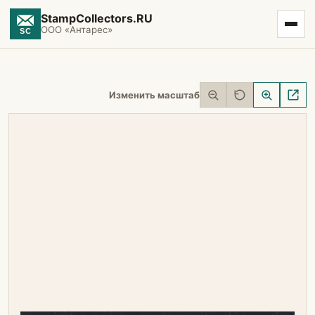
StampCollectors.RU
ООО «Антарес»
Изменить масштаб